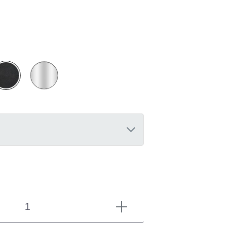
Chromée
oire