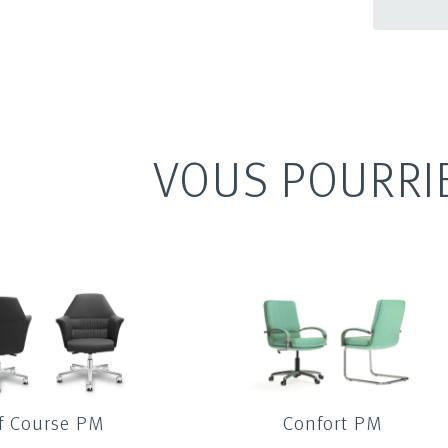
VOUS POURRI
f Course PM
Confort PM