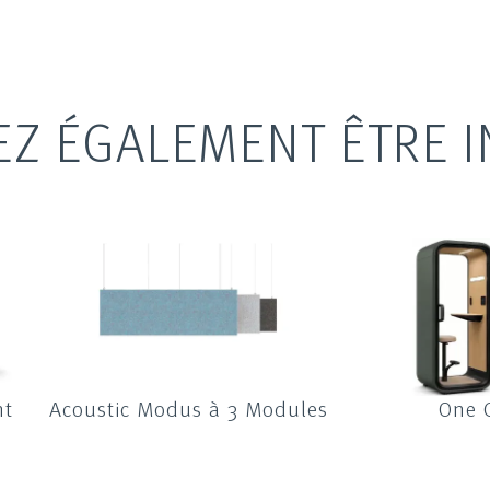
EZ ÉGALEMENT ÊTRE I
nt
Acoustic Modus à 3 Modules
One 