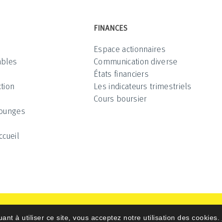
FINANCES
Espace actionnaires
ables
Communication diverse
États financiers
tion
Les indicateurs trimestriels
Cours boursier
Lounges
ccueil
uant à utiliser ce site, vous acceptez notre utilisation des cookies.