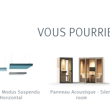
VOUS POURRI
c Modus Suspendu
Panneau Acoustique - Sile
Horizontal
room