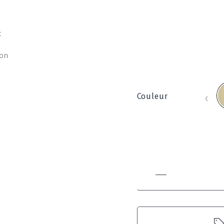
t
ion
B
‹
Couleur
_
8