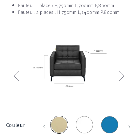
Fauteuil 1 place : H,750mm L,700mm P,800mm
Fauteuil 2 places : H,750mm L,1400mm P,800mm
‹
›
Blanc_100E
Bleu
Bleu
Beige
‹
›
Couleur
_
clair
_
1214
_
830