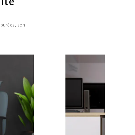
ité
épurées, son