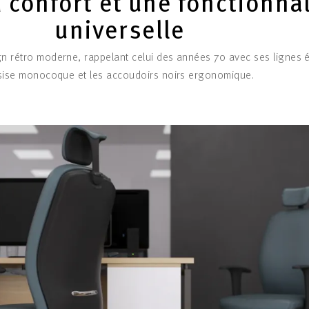
 confort et une fonctionnal
universelle
gn rétro moderne, rappelant celui des années 70 avec ses lignes 
sise monocoque et les accoudoirs noirs ergonomique.