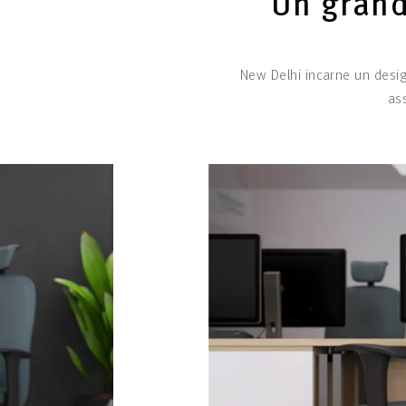
Un grand
New Delhi incarne un desi
as