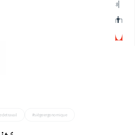
edetravail
#siègeergonomique