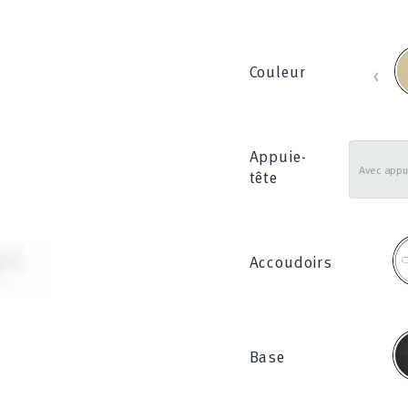
B
‹
Couleur
_
8
Appuie-
tête
F
Accoudoirs
N
Base