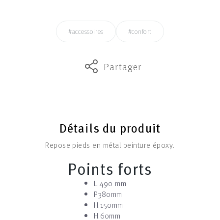
#accessoires
#confort
Partager
Détails du produit
Repose pieds en métal peinture époxy.
Points forts
L.490 mm
P.380mm
H.150mm
H.60mm