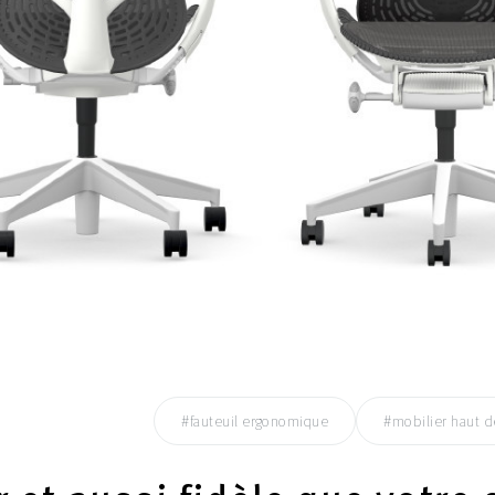
#fauteuil ergonomique
#mobilier haut 