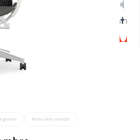
de gamme
#best seller mondial