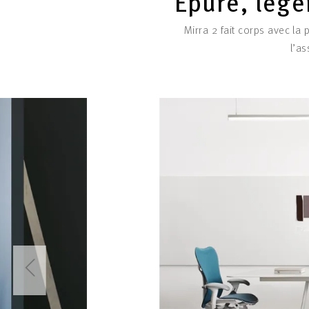
Épuré, lége
Mirra 2 fait corps avec 
l’a