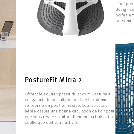
s’adapter
design so
parfait e
personnal
PostureFit Mirra 2
Offrent le soutien passif du sacrum PostureFit,
qui garantit le bon alignement de la colonne
vertébrale en position assise. Leur structure
aérée assure une bonne circulation de l’air pour
que vous restiez confortablement au frais, et ce
quelle que soit votre activité.