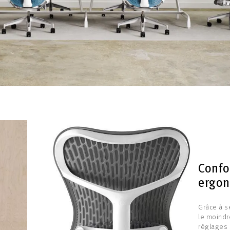
Confo
ergon
Grâce à s
le moind
réglages 