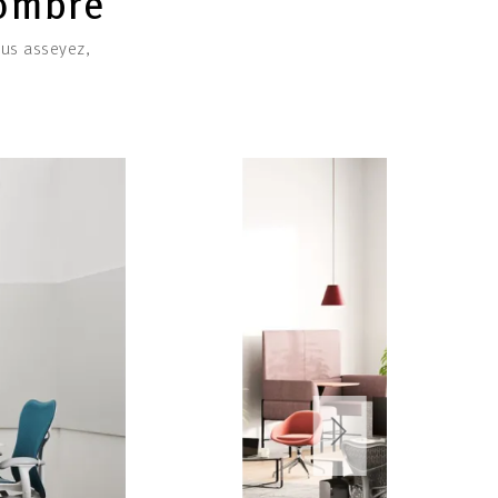
 ombre
ous asseyez,