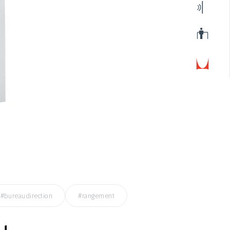
#bureaudirection
#rangement