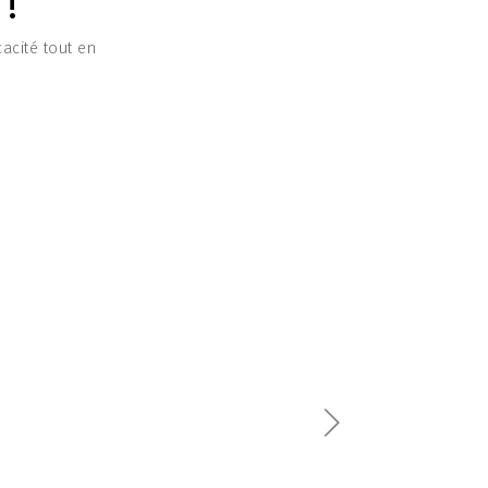
 !
cacité tout en
.