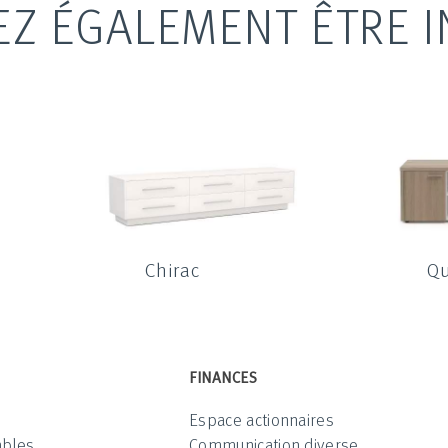
EZ ÉGALEMENT ÊTRE I
Chirac
Q
FINANCES
Espace actionnaires
ables
Communication diverse