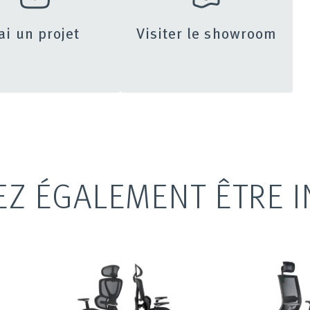
’ai un projet
Visiter le showroom
EZ ÉGALEMENT ÊTRE I