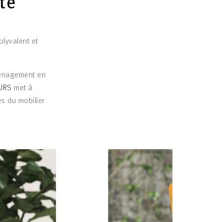
rté
lyvalent et
ménagement en
EURS
met à
es du mobilier