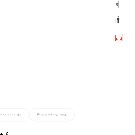
#chaisehaute
#chaisedebureau