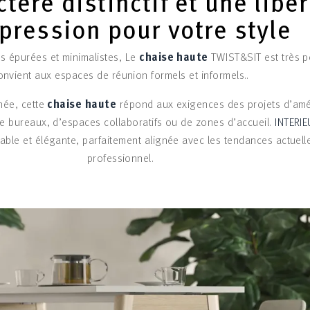
tère distinctif et une libe
pression pour votre style
es épurées et minimalistes, Le
chaise haute
TWIST&SIT est très po
onvient aux espaces de réunion formels et informels..
née, cette
chaise haute
répond aux exigences des projets d’a
 de bureaux, d’espaces collaboratifs ou de zones d’accueil.
INTERI
rable et élégante, parfaitement alignée avec les tendances actuell
professionnel.