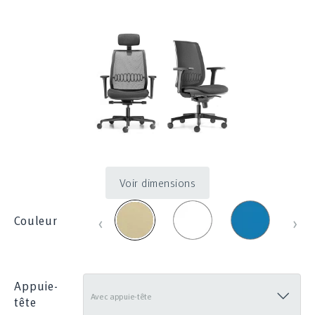
Voir dimensions
Blanc_100E
Bleu
Bleu
Beige
‹
›
Couleur
_
clair
_
1214
_
830
285
Appuie-
tête