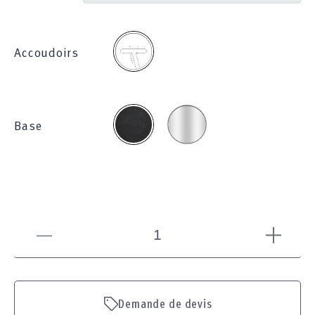
2D
Accoudoirs
Chromée
Noire
Base
Demande de devis