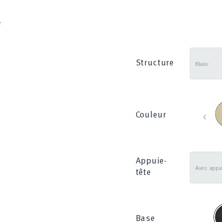
é
Structure
B
‹
Couleur
_
8
Appuie-
tête
N
Base