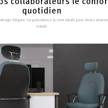
vos collaborateurs le confor
quotidien
 design élégant. Sa polyvalence la rend idéale pour divers envir
travail.