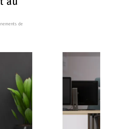
t au
onnements de