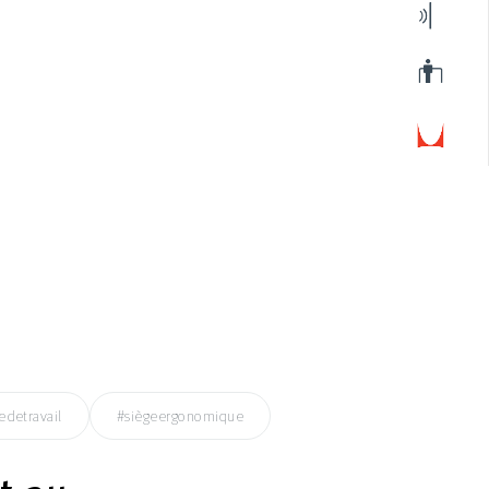
edetravail
#siègeergonomique