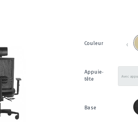
B
‹
Couleur
_
8
Appuie-
tête
N
Base