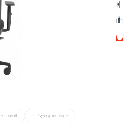
edetravail
#siègeergonomique