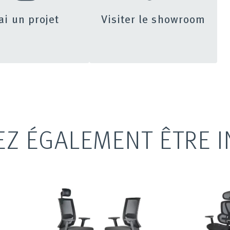
’ai un projet
Visiter le showroom
EZ ÉGALEMENT ÊTRE I