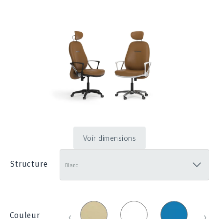
Voir dimensions
Structure
Beige
Blanc_100E
Bleu
Bleu
‹
›
Couleur
_
_
clair