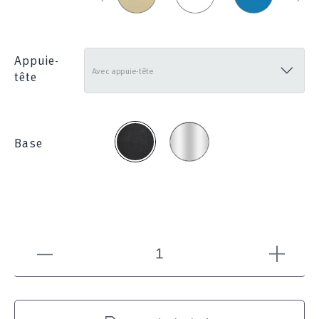
830
1214
_
285
Appuie-
tête
Chromée
Noire
Base