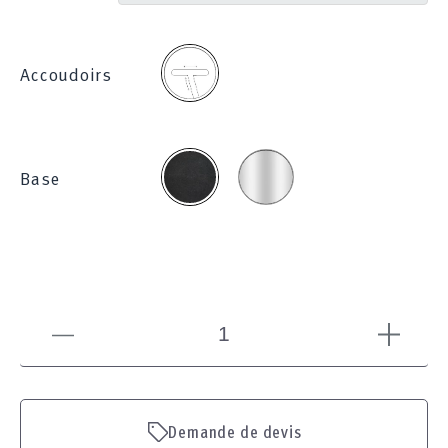
2D
Accoudoirs
Chromée
Noire
Base
Demande de devis