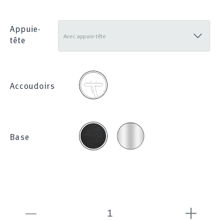
285
Appuie-
tête
2D
Accoudoirs
Chromée
Noire
Base