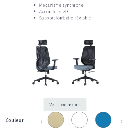
Mecanisme synchrone
Accoudoirs 2D
Support lombaire réglable
Voir dimensions
Beige
Blanc_100E
Bleu
Bleu
‹
›
Couleur
_
_
clair
830
1214
_