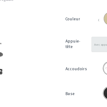
B
‹
Couleur
_
8
Appuie-
tête
2
Accoudoirs
N
Base