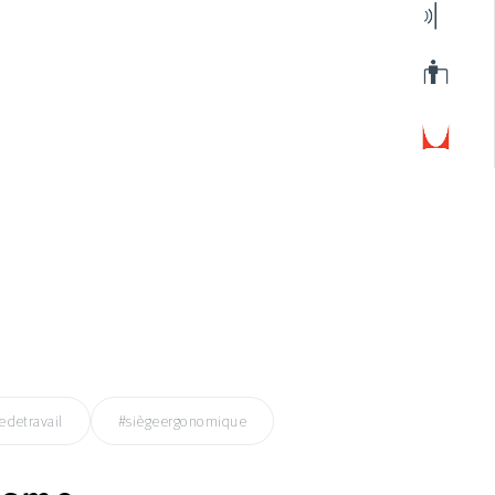
edetravail
#siègeergonomique