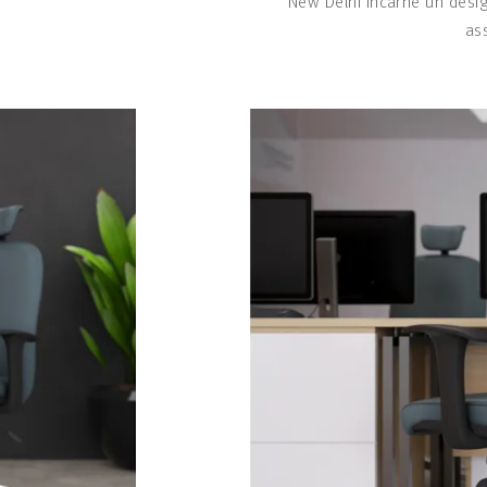
New Delhi incarne un desi
as