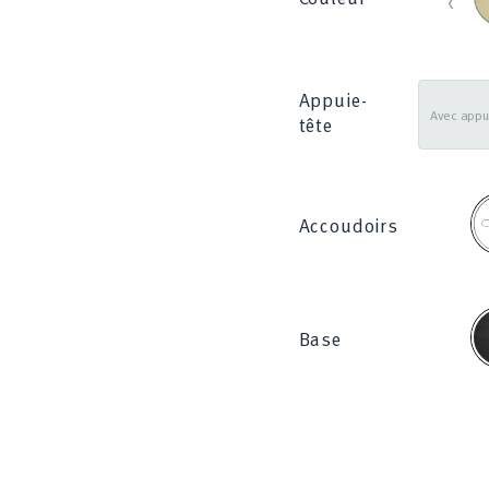
_
8
Appuie-
tête
F
Accoudoirs
N
Base