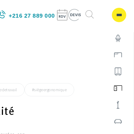
+216 27 889 000
edetravail
#siègeergonomique
ité