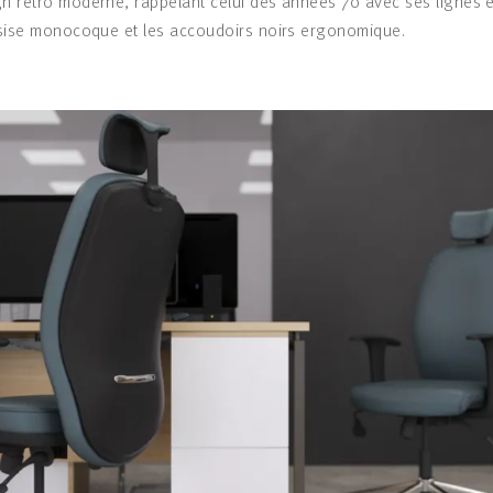
gn rétro moderne, rappelant celui des années 70 avec ses lignes 
sise monocoque et les accoudoirs noirs ergonomique.