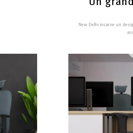
Un grand
New Delhi incarne un desi
as