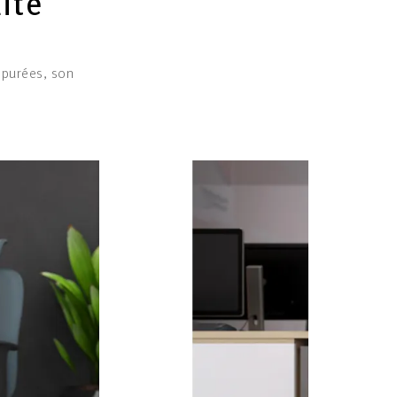
ité
épurées, son