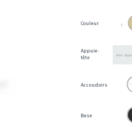
B
‹
Couleur
_
8
Appuie-
tête
F
Accoudoirs
N
Base