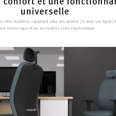
 confort et une fonctionnal
universelle
gn rétro moderne, rappelant celui des années 70 avec ses lignes 
sise monocoque et les accoudoirs noirs ergonomique.