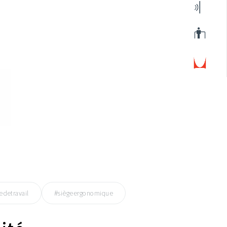
edetravail
#siègeergonomique