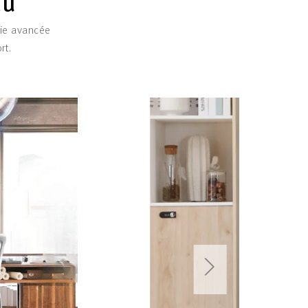
au
mie avancée
rt.