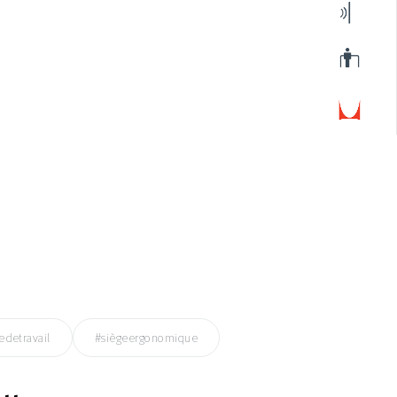
edetravail
#siègeergonomique