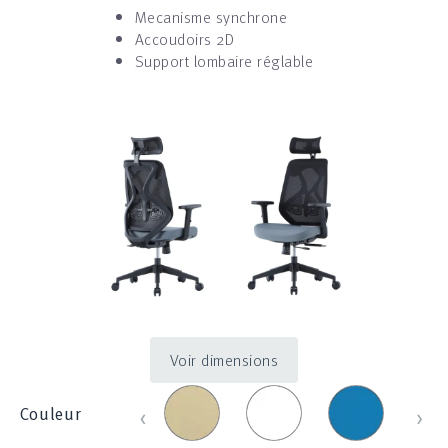
Mecanisme synchrone
Accoudoirs 2D
Support lombaire réglable
Voir dimensions
Beige
Blanc_100E
Bleu
Bleu
‹
›
Couleur
_
_
clair
830
1214
_