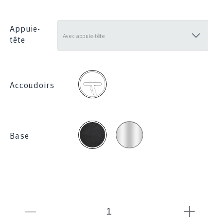
285
Appuie-
tête
2D
Accoudoirs
Chromée
Noire
Base