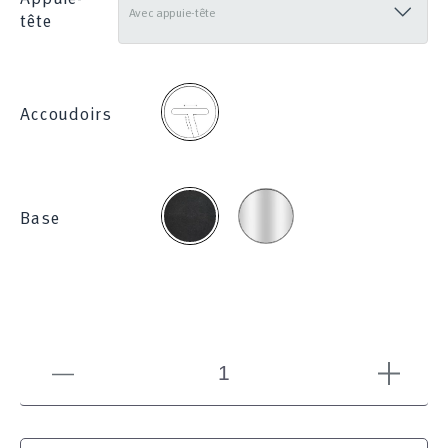
tête
2D
Accoudoirs
Chromée
Noire
Base