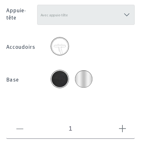
Appuie-
tête
2D
Accoudoirs
Chromée
Noire
Base