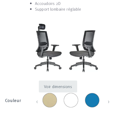
Accoudoirs 2D
Support lombaire réglable
Voir dimensions
Beige
Blanc_100E
Bleu
Bleu
‹
›
Couleur
_
_
clair
830
1214
_
285