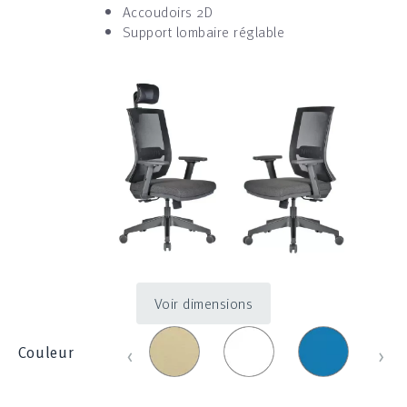
Accoudoirs 2D
Support lombaire réglable
Voir dimensions
Beige
Blanc_100E
Bleu
Bleu
‹
›
Couleur
_
_
clair
830
1214
_
285