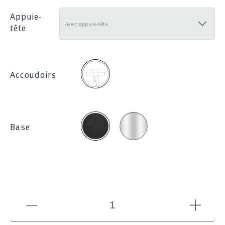
Appuie-
tête
2D
Accoudoirs
Chromée
Noire
Base