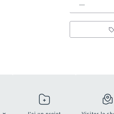
s
J’ai un projet
Visiter le 