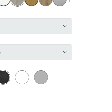
Blanc
Gris
oir