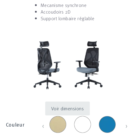
Mecanisme synchrone
Accoudoirs 2D
Support lombaire réglable
Voir dimensions
Beige
Blanc_100E
Bleu
Bleu
‹
›
Couleur
_
_
clair
830
1214
_