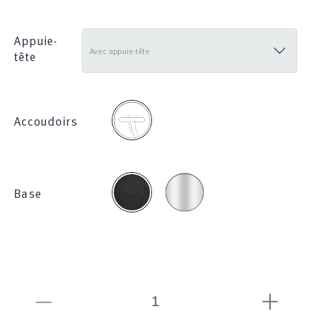
285
Appuie-
tête
2D
Accoudoirs
Chromée
Noire
Base