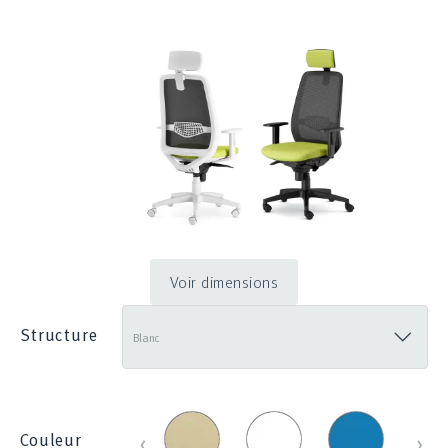
Voir dimensions
Structure
Beige
Blanc_100E
Bleu
Bleu
‹
›
Couleur
_
_
clair