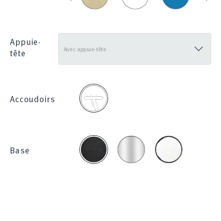
830
1214
_
285
Appuie-
tête
2D
Accoudoirs
Chromée
Blanc
Noire
Base