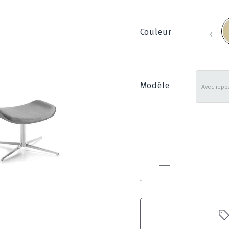
B
‹
Couleur
_
8
Modèle