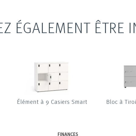
EZ ÉGALEMENT ÊTRE I
Élément à 9 Casiers Smart
Bloc à Tir
FINANCES