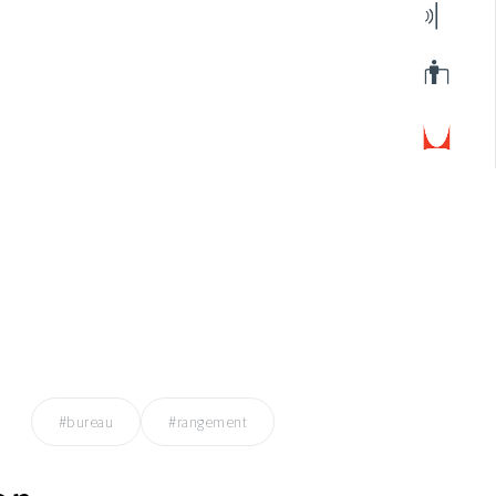
#bureau
#rangement