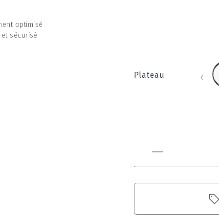
ent optimisé
 et sécurisé
b
‹
Plateau