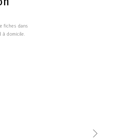
on
de fiches dans
l à domicile.