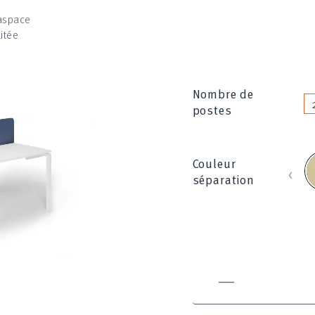
'aspace
litée
Nombre de
postes
B
Couleur
‹
_
séparation
8