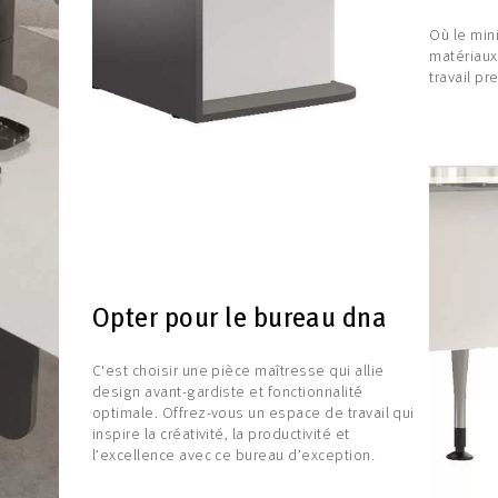
Où le min
matériaux
travail pr
Opter pour le bureau dna
C'est choisir une pièce maîtresse qui allie
design avant-gardiste et fonctionnalité
optimale. Offrez-vous un espace de travail qui
inspire la créativité, la productivité et
l’excellence avec ce bureau d’exception.