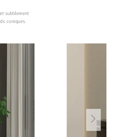
s
et subtilement
eds coniques.