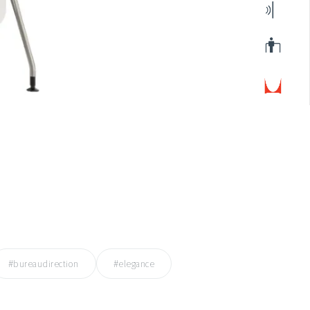
#bureaudirection
#elegance