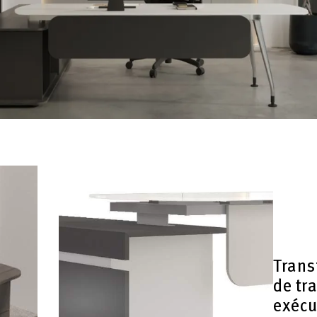
Trans
de tr
exécu