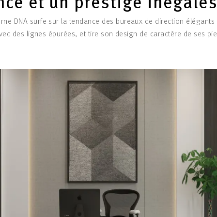
nce et un prestige inégalé
rne DNA surfe sur la tendance des bureaux de direction élégants 
 avec des lignes épurées, et tire son design de caractère de ses pi