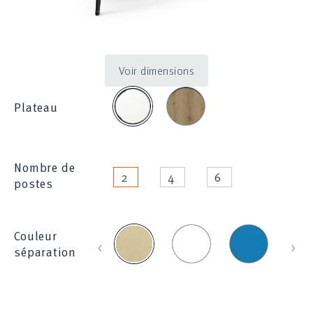
Voir dimensions
chene_suisse_473
blanc_100
Plateau
Nombre de
2
4
6
postes
Blanc_100E
Bleu
Bleu
Beige
Couleur
‹
›
_
clair
_
séparation
1214
_
830
285