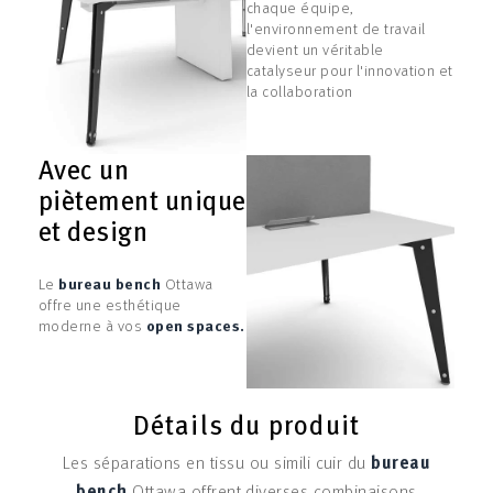
chaque équipe,
l'environnement de travail
devient un véritable
catalyseur pour l'innovation et
la collaboration
Avec un
piètement unique
et design
Le
bureau bench
Ottawa
offre une esthétique
moderne à vos
open spaces.
Détails du produit
Les séparations en tissu ou simili cuir du
bureau
bench
Ottawa offrent diverses combinaisons