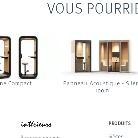
VOUS POURRI
ne Compact
Panneau Acoustique - Sile
room
INTÉRIEUR
PRODUITS
Sièges
À propos de nous